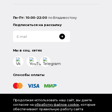
Пн-Пт: 10:00-22:00
по Владивостоку
Подписаться на рассылку
Мы в соц. сетях
Способы оплаты
Продолжая использовать наш сайт, вы даете
©
2026
«LampsShop» - интернет-магазин люстр и
согласие на
обработку файлов cookie
, которые
светильников
обеспечивают правильную работу сайта