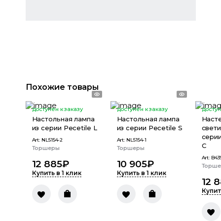
Похожие товары
доступен к заказу
доступен к заказу
доступ
Настольная лампа
Настольная лампа
Наст
из серии Pecetile L
из серии Pecetile S
свети
серии
Art:
NL5154-2
Art:
NL5154-1
C
Торшеры
Торшеры
Art:
B43
12 885
₽
10 905
₽
Торш
Купить в 1 клик
Купить в 1 клик
12 
Купит