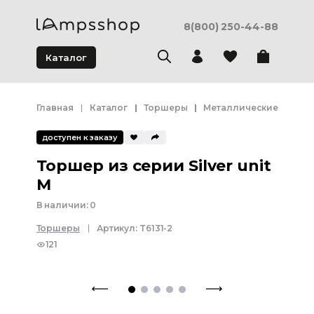
8(800) 250-44-88
Каталог
Главная
Каталог
Торшеры
Металлические торше
доступен к заказу
Торшер из серии Silver unit
M
В наличии:
0
Торшеры
Артикул:
T6131-2
121