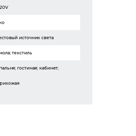
20V
ко
естовый источник света
мола; текстиль
пальня; гостиная; кабинет;
рихожая