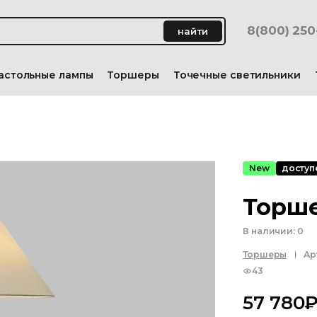
8(800) 25
найти
астольные лампы
Торшеры
Точечные светильники
New
доступе
Торше
В наличии:
0
Торшеры
Ар
43
57 780