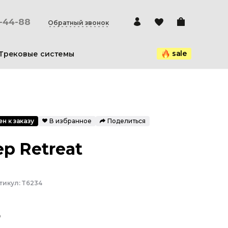
0-44-88
Обратный звонок
sale
Трековые системы
н к заказу
В избранное
Поделиться
р Retreat
тикул:
T6234
₽