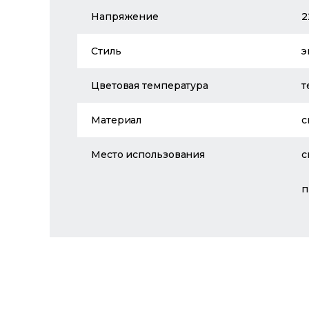
Напряжение
2
Стиль
э
Цветовая температура
т
Материал
с
Место использования
с
п