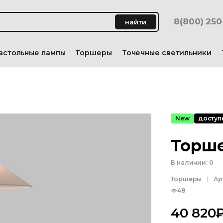
8(800) 25
найти
астольные лампы
Торшеры
Точечные светильники
New
доступе
Торше
В наличии:
0
Торшеры
Ар
48
40 820