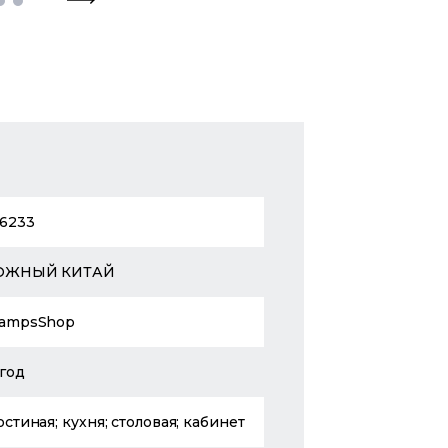
6233
ЮЖНЫЙ КИТАЙ
ampsShop
 год
остиная; кухня; столовая; кабинет