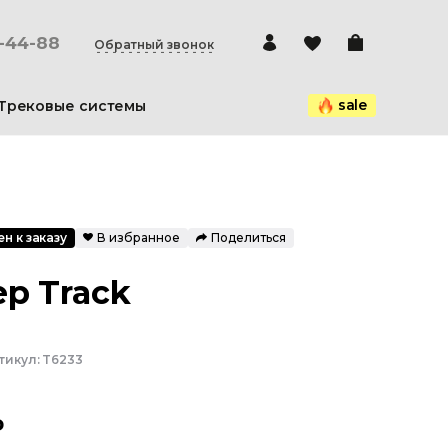
0-44-88
Обратный звонок
sale
Трековые системы
н к заказу
В избранное
Поделиться
р Track
тикул:
T6233
₽