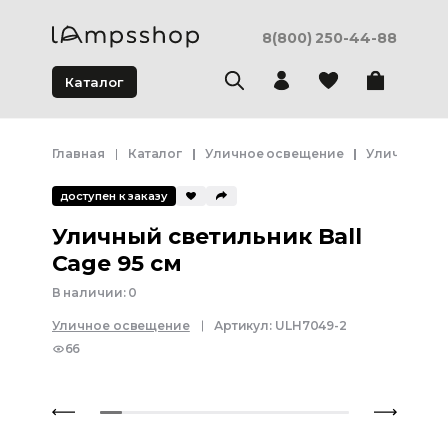
8(800) 250-44-88
Каталог
Главная
Каталог
Уличное освещение
Уличный т
доступен к заказу
Уличный светильник Ball
Cage 95 см
В наличии:
0
Уличное освещение
Артикул:
ULH7049-2
66