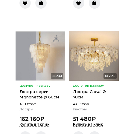
241
225
доступен к заказу
доступен к заказу
Люстра серии
Люстра Gloval Ø
Mignonette Ø 60см
70см
Art:
L1206-2
Art:
L1390-5
Люстры
Люстры
162 160
₽
51 480
₽
Купить в 1 клик
Купить в 1 клик