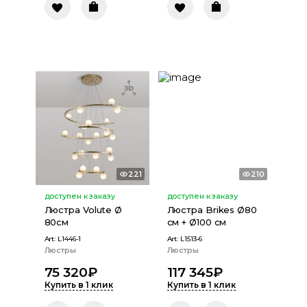
221
210
доступен к заказу
доступен к заказу
Люстра Volute Ø
Люстра Brikes Ø80
80см
см + Ø100 см
Art:
L1446-1
Art:
L1513-6
Люстры
Люстры
75 320
₽
117 345
₽
Купить в 1 клик
Купить в 1 клик