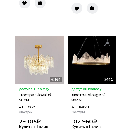
144
142
доступен к заказу
доступен к заказу
Люстра Gloval Ø
Люстра Vlouge Ø
50см
80см
Art:
L1390-2
Art:
L1448-21
Люстры
Люстры
29 105
₽
102 960
₽
Купить в 1 клик
Купить в 1 клик