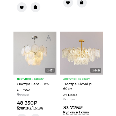
151
148
доступен к заказу
доступен к заказу
Люстра Lens 50см
Люстра Gloval Ø
60см
Art:
L1964-1
Люстры
Art:
L1390-3
Люстры
48 350
₽
33 725
₽
Купить в 1 клик
Купить в 1 клик