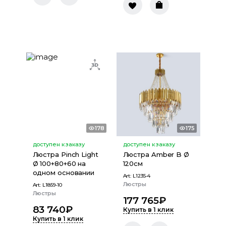
178
175
доступен к заказу
доступен к заказу
Люстра Pinch Light
Люстра Amber B Ø
Ø 100+80+60 на
120см
одном основании
Art:
L1235-4
Люстры
Art:
L1859-10
Люстры
177 765
₽
83 740
₽
Купить в 1 клик
Купить в 1 клик