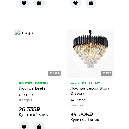
204
193
доступен к заказу
доступен к заказу
Люстра Brella
Люстра серии Story
Ø 55см
Art:
CL7033
Люстры
Art:
L1329-2
Люстры
26 335
₽
34 005
₽
Купить в 1 клик
Купить в 1 клик