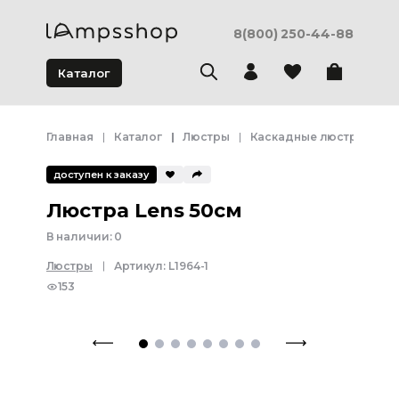
8(800) 250-44-88
Каталог
Главная
Каталог
Люстры
Каскадные люстры
Л
доступен к заказу
Люстра Lens 50см
В наличии:
0
Люстры
Артикул:
L1964-1
153