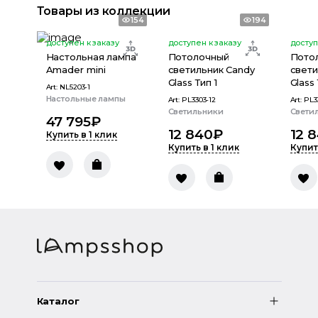
Товары из коллекции
154
194
доступен к заказу
доступен к заказу
доступ
Настольная лампа
Потолочный
Пото
Amader mini
светильник Candy
свети
Glass Тип 1
Glass
Art:
NL5203-1
Настольные лампы
Art:
PL3303-12
Art:
PL3
Светильники
Свети
47 795
₽
12 840
₽
12 
Купить в 1 клик
Купить в 1 клик
Купит
Каталог