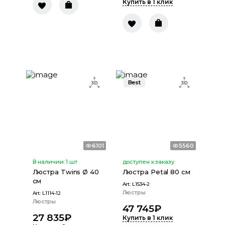
Купить в 1 клик
Best
6101
5560
В наличии:
1
шт
доступен к заказу
Люстра Twins Ø 40
Люстра Petal 80 см
см
Art:
L1534-2
Люстры
Art:
L1114-12
Люстры
47 745
₽
27 835
₽
Купить в 1 клик