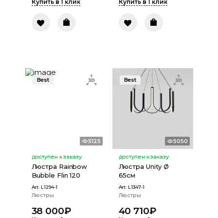
Купить в 1 клик
Купить в 1 клик
Best
Best
5125
5050
доступен к заказу
доступен к заказу
Люстра Rainbow
Люстра Unity Ø
Bubble Flin 120
65см
Art:
L1294-1
Art:
L1347-1
Люстры
Люстры
38 000
₽
40 710
₽