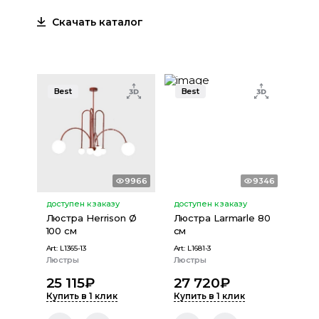
Скачать каталог
Best
Best
9966
9346
доступен к заказу
доступен к заказу
Люстра Herrison Ø
Люстра Larmarle 80
100 см
см
Art:
L1365-13
Art:
L1681-3
Люстры
Люстры
25 115
₽
27 720
₽
Купить в 1 клик
Купить в 1 клик