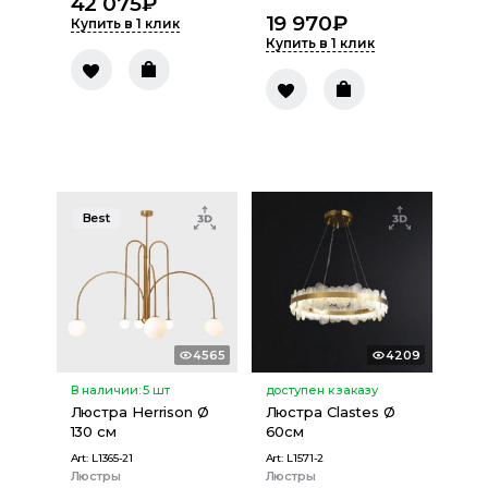
42 075
₽
19 970
₽
Купить в 1 клик
Купить в 1 клик
Best
4565
4209
В наличии:
5
шт
доступен к заказу
Люстра Herrison Ø
Люстра Clastes Ø
130 см
60см
Art:
L1365-21
Art:
L1571-2
Люстры
Люстры