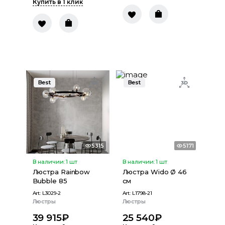
Купить в 1 клик
Best
Best
5315
5171
В наличии:
1
шт
В наличии:
1
шт
Люстра Rainbow
Люстра Wido Ø 46
Bubble 85
см
Art:
L3029-2
Art:
L1798-21
Люстры
Люстры
39 915
₽
25 540
₽