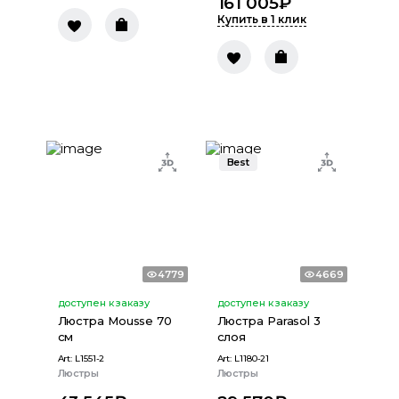
161 005
₽
Купить в 1 клик
Best
4779
4669
доступен к заказу
доступен к заказу
Люстра Mousse 70
Люстра Parasol 3
см
слоя
Art:
L1551-2
Art:
L1180-21
Люстры
Люстры