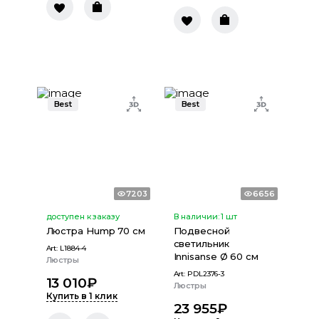
Best
Best
7203
6656
доступен к заказу
В наличии:
1
шт
Люстра Hump 70 см
Подвесной
светильник
Art:
L1884-4
Innisanse Ø 60 см
Люстры
Art:
PDL2376-3
13 010
₽
Люстры
Купить в 1 клик
23 955
₽