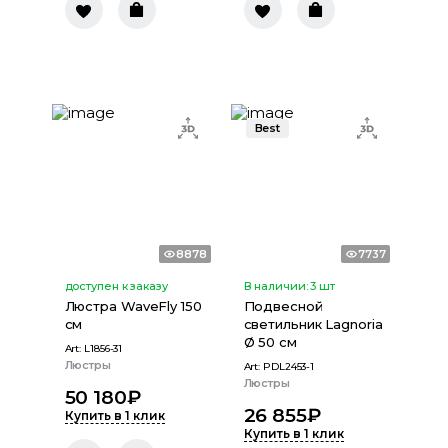
Best
8878
7737
доступен к заказу
В наличии:
3
шт
Люстра WaveFly 150
Подвесной
см
светильник Lagnoria
Ø 50 см
Art:
L1856-31
Люстры
Art:
PDL2453-1
Люстры
50 180
₽
26 855
₽
Купить в 1 клик
Купить в 1 клик