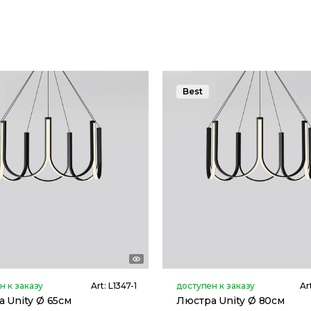
Best
н к заказу
Art:
L1347-1
доступен к заказу
Ar
 Unity Ø 65см
Люстра Unity Ø 80см