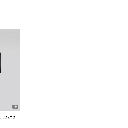
t:
L1347-2