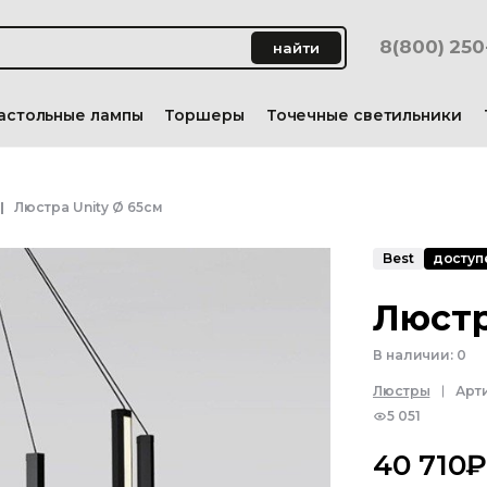
8(800) 25
найти
астольные лампы
Торшеры
Точечные светильники
Люстра Unity Ø 65см
Best
доступе
Люстр
В наличии:
0
Люстры
Арт
5 051
40 710