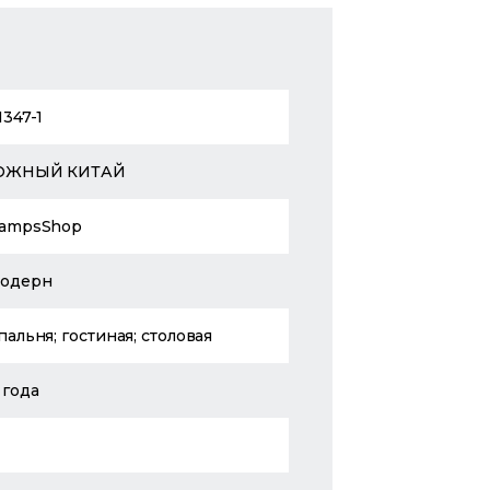
1347-1
ЮЖНЫЙ КИТАЙ
ampsShop
одерн
пальня; гостиная; столовая
 года