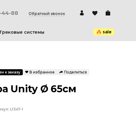
0-44-88
Обратный звонок
sale
Трековые системы
н к заказу
В избранное
Поделиться
а Unity Ø 65см
икул:
L1347-1
₽