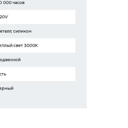
0 000 часов
20V
еталл; силикон
еплый свет 3000К
одвесной
сть
ерный