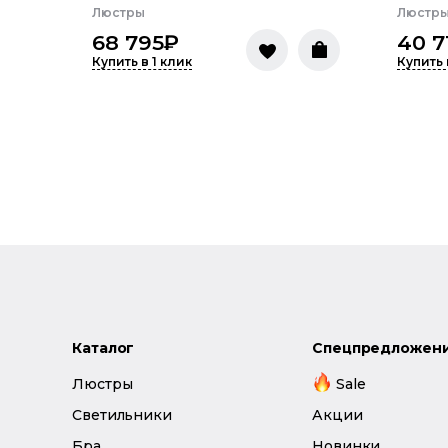
Люстры
Люстр
68 795
₽
40 7
Купить в 1 клик
Купить 
Каталог
Спецпредложен
Люстры
Sale
Светильники
Акции
Бра
Новинки