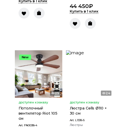
Купить в 1 клик
44 450
₽
Купить в 1 клик
New
25
24
доступен к заказу
доступен к заказу
Потолочный
Люстра Cells Ø110 ×
вентилятор Riot 105
30 см
см
Art:
L1336-5
Люстры
Art:
FN0038-4