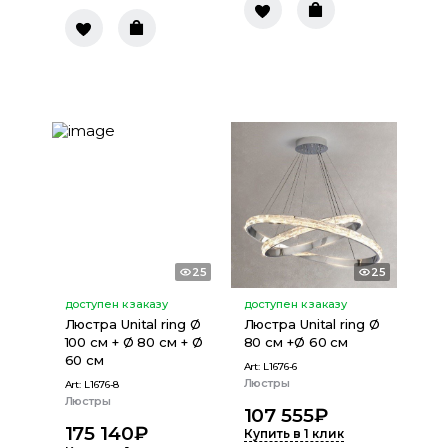
25
25
доступен к заказу
доступен к заказу
Люстра Unital ring Ø
Люстра Unital ring Ø
100 см + Ø 80 см + Ø
80 см +Ø 60 см
60 см
Art:
L1676-6
Люстры
Art:
L1676-8
Люстры
107 555
₽
175 140
₽
Купить в 1 клик