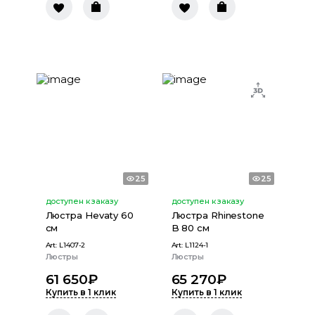
25
25
доступен к заказу
доступен к заказу
Люстра Hevaty 60
Люстра Rhinestone
см
B 80 см
Art:
L1407-2
Art:
L1124-1
Люстры
Люстры
61 650
₽
65 270
₽
Купить в 1 клик
Купить в 1 клик