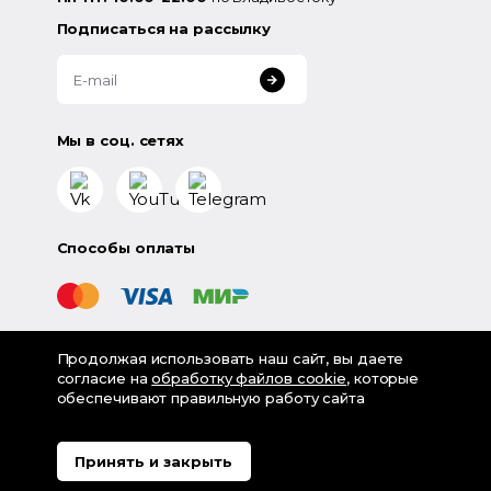
Подписаться на рассылку
Мы в соц. сетях
Способы оплаты
Продолжая использовать наш сайт, вы даете
©
2026
«LampsShop» - интернет-магазин люстр и
согласие на
обработку файлов cookie
, которые
светильников
обеспечивают правильную работу сайта
Разработка - Digital-агентство House
Политика обработки персональных данных
Принять и закрыть