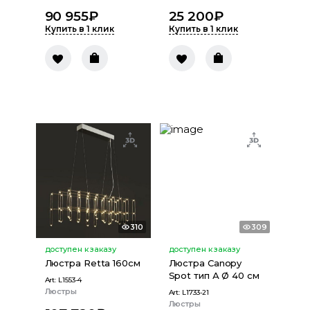
90 955
₽
25 200
₽
Купить в 1 клик
Купить в 1 клик
310
309
доступен к заказу
доступен к заказу
Люстра Retta 160см
Люстра Canopy
Spot тип А Ø 40 см
Art:
L1553-4
Люстры
Art:
L1733-21
Люстры