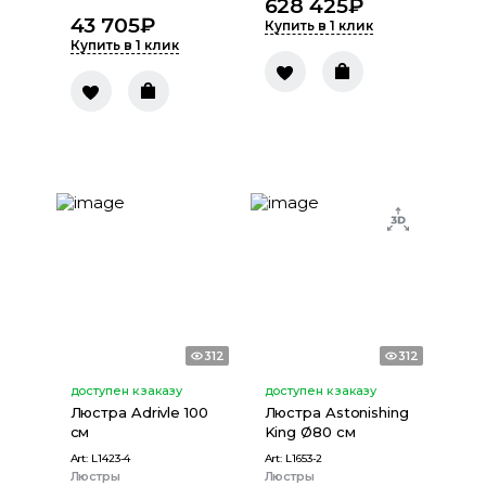
628 425
₽
43 705
₽
Купить в 1 клик
Купить в 1 клик
312
312
доступен к заказу
доступен к заказу
Люстра Adrivle 100
Люстра Astonishing
см
King Ø80 см
Art:
L1423-4
Art:
L1653-2
Люстры
Люстры