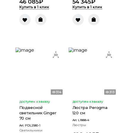
46 085
₽
54 345
₽
Купить в 1 клик
Купить в 1 клик
314
313
доступен к заказу
доступен к заказу
Подвесной
Люстра Perogma
светильник Ginger
120 см
70 см
Art:
L1888-4
Люстры
Art:
PDL2580-1
Светильники