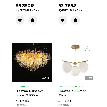
83 350
₽
93 765
₽
Купить в 1 клик
Купить в 1 клик
312
311
В наличии:
1
шт
доступен к заказу
Люстра Rainbow
Люстра MELLY Ø
drops Ø 100см
45см
Art:
L1200-3
Art:
L1275-1
Люстры
Люстры