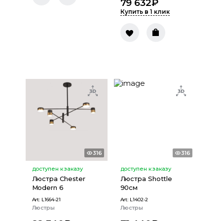
79 632
₽
Купить в 1 клик
316
316
доступен к заказу
доступен к заказу
Люстра Chester
Люстра Shottle
Modern 6
90см
Art:
L1664-21
Art:
L1402-2
Люстры
Люстры