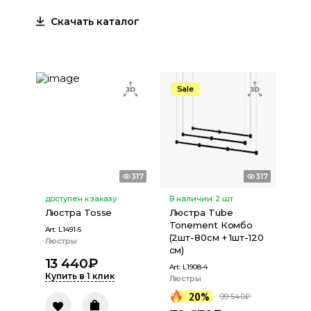
Скачать каталог
Sale
317
317
доступен к заказу
В наличии:
2
шт
Люстра Tosse
Люстра Tube
Tonement Комбо
Art:
L1491-5
(2шт-80см + 1шт-120
Люстры
см)
13 440
₽
Art:
L1908-4
Купить в 1 клик
Люстры
20%
99 540
₽