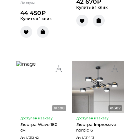
42 670
₽
Люстры
Купить в 1 клик
44 450
₽
Купить в 1 клик
308
307
доступен к заказу
доступен к заказу
Люстра Wave 180
Люстра Impressive
см
nordic 6
Art:
L1312-42
Art:
L1214-13