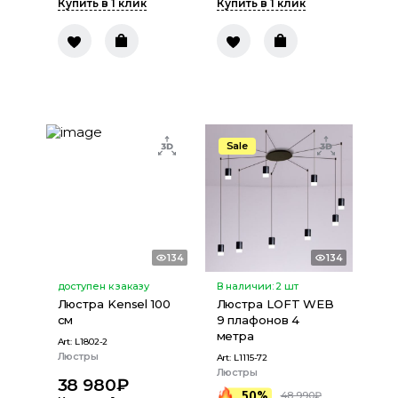
Купить в 1 клик
Купить в 1 клик
Sale
134
134
доступен к заказу
В наличии:
2
шт
Люстра Kensel 100
Люстра LOFT WEB
см
9 плафонов 4
метра
Art:
L1802-2
Люстры
Art:
L1115-72
Люстры
38 980
₽
50%
48 990
₽