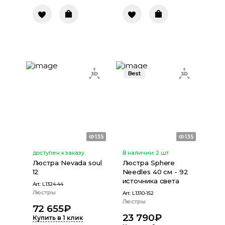
Best
135
135
доступен к заказу
В наличии:
2
шт
Люстра Nevada soul
Люстра Sphere
12
Needles 40 см - 92
источника света
Art:
L1324-44
Люстры
Art:
L1310-152
Люстры
72 655
₽
23 790
₽
Купить в 1 клик