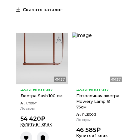
Скачать каталог
137
137
доступен к заказу
доступен к заказу
Люстра Sash 100 см
Потолочная люстра
Flowery Lamp Ø
Art:
L1939-11
75см
Люстры
Art:
PL3300-3
54 420
₽
Люстры
Купить в 1 клик
46 585
₽
Купить в 1 клик