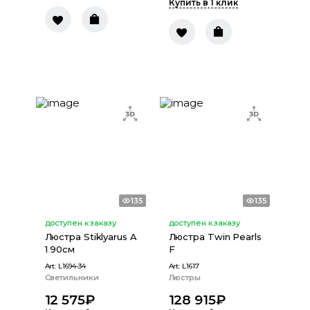
Купить в 1 клик
135
135
доступен к заказу
доступен к заказу
Люстра Stiklyarus A
Люстра Twin Pearls
1 90см
F
Art:
L1694-34
Art:
L1617
Светильники
Люстры
12 575
₽
128 915
₽