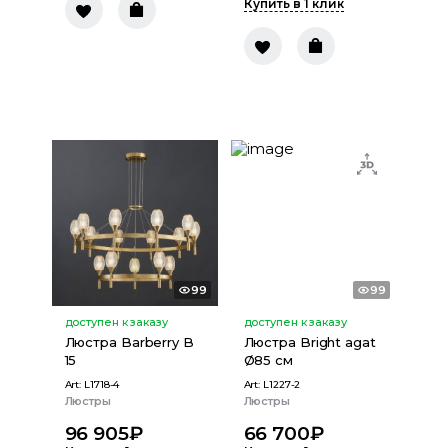
Купить в 1 клик
99
99
доступен к заказу
доступен к заказу
Люстра Barberry B
Люстра Bright agat
15
Ø85 см
Art:
L1718-4
Art:
L1227-2
Люстры
Люстры
96 905
₽
66 700
₽