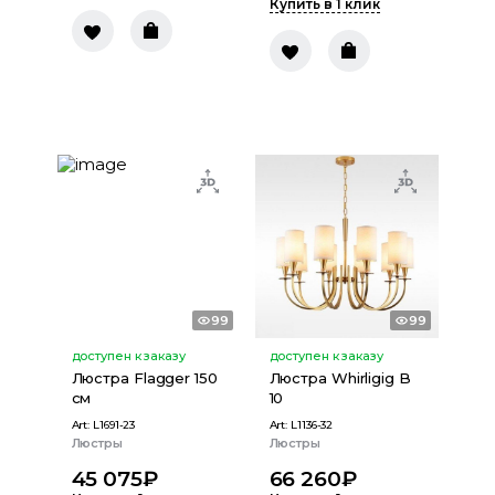
Купить в 1 клик
99
99
доступен к заказу
доступен к заказу
Люстра Flagger 150
Люстра Whirligig B
см
10
Art:
L1691-23
Art:
L1136-32
Люстры
Люстры
45 075
₽
66 260
₽