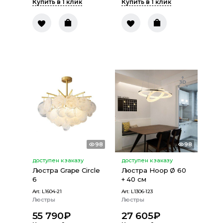
Купить в 1 клик
Купить в 1 клик
98
98
доступен к заказу
доступен к заказу
Люстра Grape Circle
Люстра Hoop Ø 60
6
+ 40 см
Art:
L1604-21
Art:
L1306-123
Люстры
Люстры
55 790
₽
27 605
₽