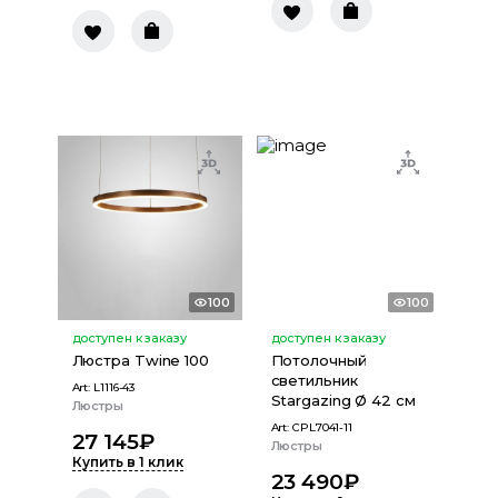
100
100
доступен к заказу
доступен к заказу
Люстра Twine 100
Потолочный
светильник
Art:
L1116-43
Stargazing Ø 42 см
Люстры
Art:
CPL7041-11
27 145
₽
Люстры
Купить в 1 клик
23 490
₽