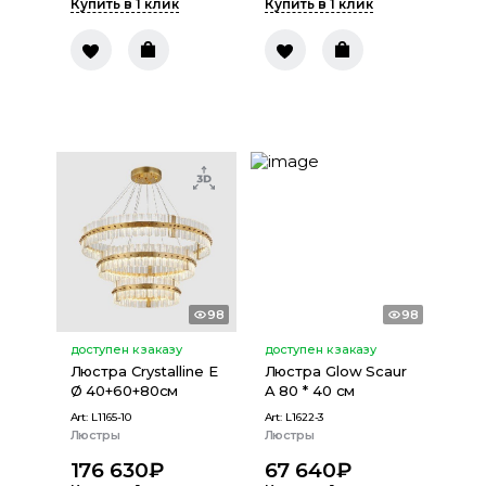
Купить в 1 клик
Купить в 1 клик
98
98
доступен к заказу
доступен к заказу
Люстра Crystalline E
Люстра Glow Scaur
Ø 40+60+80см
A 80 * 40 см
Art:
L1165-10
Art:
L1622-3
Люстры
Люстры
176 630
₽
67 640
₽