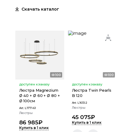
Скачать каталог
100
100
доступен к заказу
доступен к заказу
Люстра Magnezium
Люстра Twin Pearls
Ø 40 + Ø 60 + Ø 80 +
B 120
Ø 100см
Art:
L1613-2
Люстры
Art:
L1771-61
Люстры
45 075
₽
86 985
₽
Купить в 1 клик
Купить в 1 клик