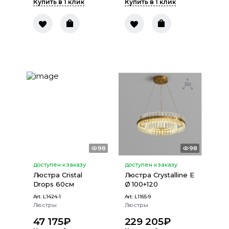
Купить в 1 клик
Купить в 1 клик
98
98
доступен к заказу
доступен к заказу
Люстра Cristal
Люстра Crystalline E
Drops 60см
Ø 100+120
Art:
L1424-1
Art:
L1165-9
Люстры
Люстры
47 175
₽
229 205
₽