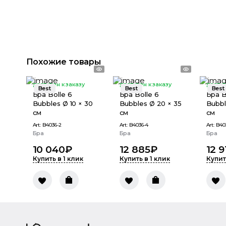
Похожие товары
доступен к заказу
доступен к заказу
доступ
Best
Best
Best
Бра Bolle 6
Бра Bolle 6
Бра B
Bubbles Ø 10 × 30
Bubbles Ø 20 × 35
Bubbl
см
см
см
Art:
B4036-2
Art:
B4036-4
Art:
B40
Бра
Бра
Бра
10 040
₽
12 885
₽
12 9
Купить в 1 клик
Купить в 1 клик
Купит