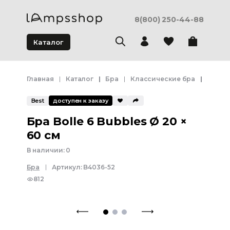
8(800) 250-44-88
Каталог
Главная
Каталог
Бра
Классические бра
Бра Bo
Best
доступен к заказу
Бра Bolle 6 Bubbles Ø 20 ×
60 см
В наличии:
0
Бра
Артикул:
B4036-52
812