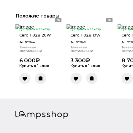
Похожие товары
доступен к заказу
доступен к заказу
доступ
Cerc T028 20W
Cerc T028 10W
Cerc
Art:
T028-4
Art:
T028-3
Art:
T02
Точечные
Точечные
Точеч
светильники
светильники
свети
6 000
₽
3 300
₽
8 7
Купить в 1 клик
Купить в 1 клик
Купит