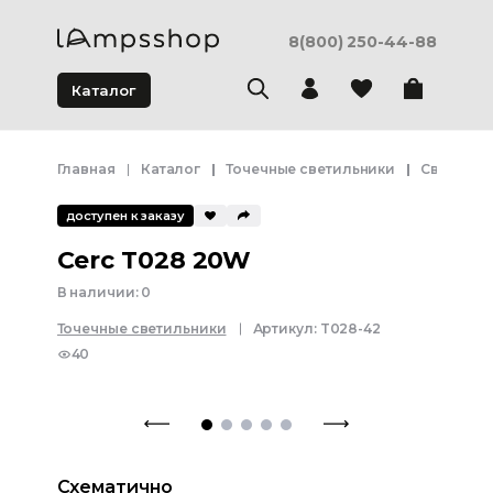
8(800) 250-44-88
Каталог
Главная
Каталог
Точечные светильники
Светильн
доступен к заказу
Cerc T028 20W
В наличии:
0
Точечные светильники
Артикул:
T028-42
40
Схематично