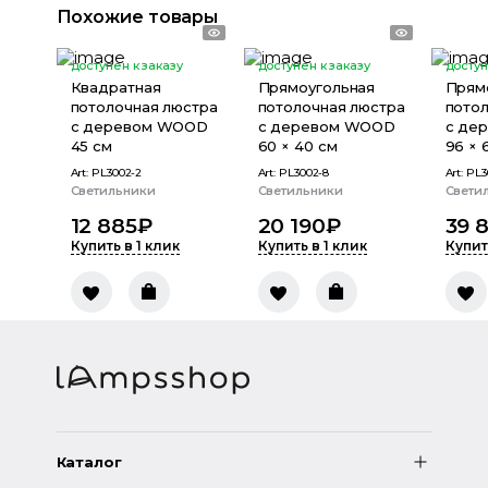
Похожие товары
доступен к заказу
доступен к заказу
доступ
Квадратная
Прямоугольная
Прям
потолочная люстра
потолочная люстра
пото
с деревом WOOD
с деревом WOOD
с де
45 см
60 × 40 см
96 × 
Art:
PL3002-2
Art:
PL3002-8
Art:
PL3
Светильники
Светильники
Свети
12 885
₽
20 190
₽
39 
Купить в 1 клик
Купить в 1 клик
Купит
Каталог