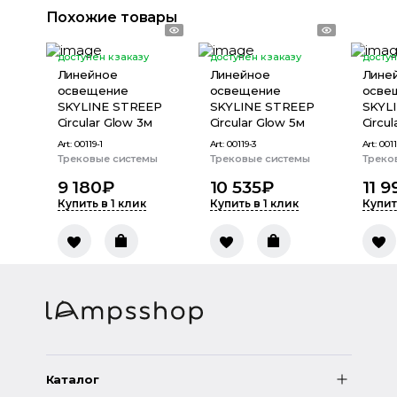
Похожие товары
доступен к заказу
доступен к заказу
доступ
Линейное
Линейное
Лине
освещение
освещение
осве
SKYLINE STREEP
SKYLINE STREEP
SKYL
Circular Glow 3м
Circular Glow 5м
Circu
Art:
00119-1
Art:
00119-3
Art:
0011
Трековые системы
Трековые системы
Треко
9 180
₽
10 535
₽
11 9
Купить в 1 клик
Купить в 1 клик
Купит
Каталог