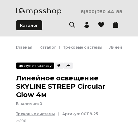
8(800) 250-44-88
Каталог
Главная
Каталог
Трековые системы
Линейное осв
доступен к заказу
Линейное освещение
SKYLINE STREEP Circular
Glow 4м
В наличии:
0
Трековые системы
Артикул:
00119-25
190