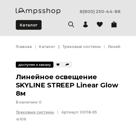
8(800) 250-44-88
Каталог
Главная
Каталог
Трековые системы
Линейное осв
доступен к заказу
Линейное освещение
SKYLINE STREEP Linear Glow
8м
В наличии:
0
Трековые системы
Артикул:
00118-65
106