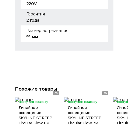
220V
Гарантия
2 года
Размер встраивания
55 мм
Похожие товары
доступен к заказу
доступен к заказу
доступ
Линейное
Линейное
Лине
освещение
освещение
осве
SKYLINE STREEP
SKYLINE STREEP
SKYL
Circular Glow 8м
Circular Glow 3м
Circu