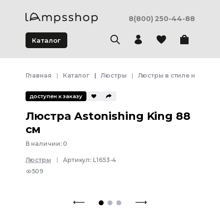
8(800) 250-44-88
Каталог
Главная
Каталог
Люстры
Люстры в стиле неоклас
доступен к заказу
Люстра Astonishing King 88
см
В наличии:
0
Люстры
Артикул:
L1653-4
509