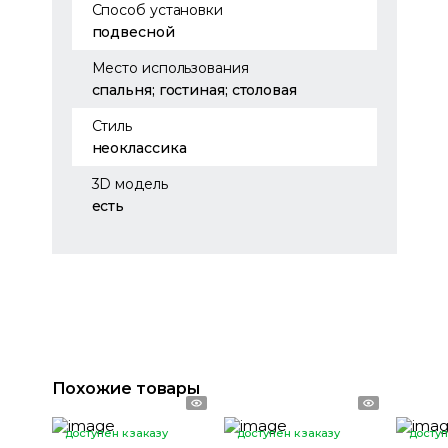
Способ установки
подвесной
Место использования
спальня; гостиная; столовая
Стиль
неоклассика
3D модель
есть
Похожие товары
доступен к заказу
доступен к заказу
доступ