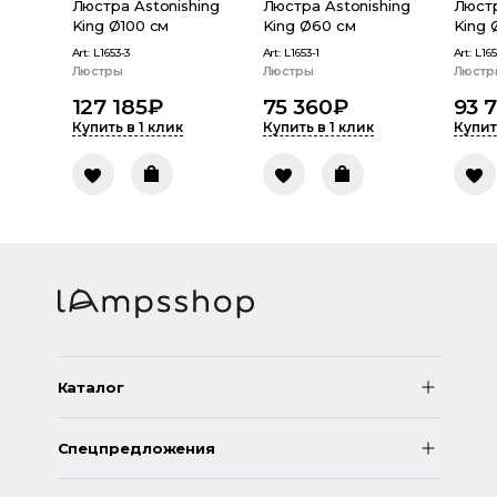
Люстра Astonishing
Люстра Astonishing
Люстр
King Ø100 см
King Ø60 см
King 
Art:
L1653-3
Art:
L1653-1
Art:
L165
Люстры
Люстры
Люстр
127 185
₽
75 360
₽
93 
Купить в 1 клик
Купить в 1 клик
Купит
Каталог
Спецпредложения