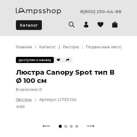
8(800) 250-44-88
Каталог
Главная
Каталог
Люстры
Подвесные люстры
Л
доступен к заказу
Люстра Canopy Spot тип В
Ø 100 см
В наличии:
0
Люстры
Артикул:
L1733-124
60