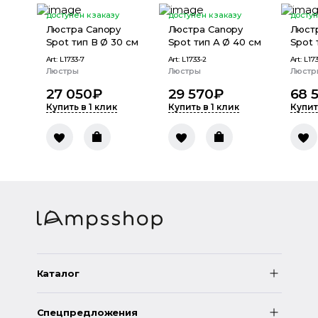
доступен к заказу
доступен к заказу
доступ
Люстра Canopy
Люстра Canopy
Люст
Spot тип В Ø 30 см
Spot тип А Ø 40 см
Spot 
Art:
L1733-7
Art:
L1733-2
Art:
L173
Люстры
Люстры
Люстр
27 050
₽
29 570
₽
68 
Купить в 1 клик
Купить в 1 клик
Купит
Каталог
Спецпредложения