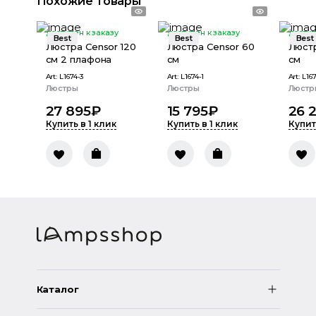
Похожие товары
доступен к заказу
доступен к заказу
доступ
Best
Best
Best
Люстра Censor 120
Люстра Censor 60
Люстр
см 2 плафона
см
см
Art:
L1674-3
Art:
L1674-1
Art:
L16
Люстры
Люстры
Люстр
27 895
₽
15 795
₽
26 
Купить в 1 клик
Купить в 1 клик
Купит
Каталог