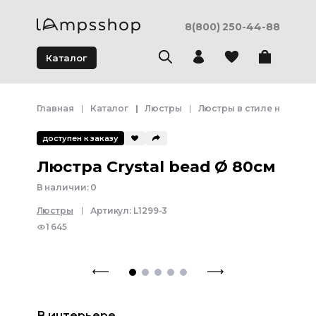
8(800) 250-44-88
Каталог
Главная
Каталог
Люстры
Люстры в стиле неоклас
доступен к заказу
Люстра Crystal bead Ø 80см
В наличии:
0
Люстры
Артикул:
L1299-3
1 645
В интерьере