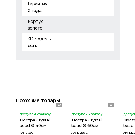
Гарантия
2 года
Корпус
золото
3D модель
есть
Похожие товары
доступен к заказу
доступен к заказу
доступ
Люстра Crystal
Люстра Crystal
Люстр
bead Ø 40см
bead Ø 60см
bead
Art:
L1299-1
Art:
L1299-2
Art:
L129