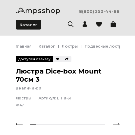
8(800) 250-44-88
Каталог
Главная
Каталог
Люстры
Подвесные люстры
Л
доступен к заказу
Люстра Dice-box Mount
70см 3
В наличии:
0
Люстры
Артикул:
L1118-31
47