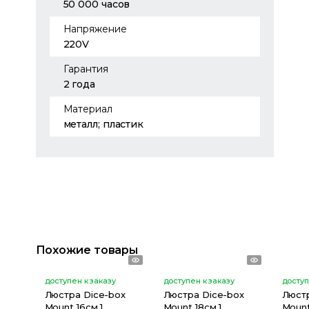
50 000 часов
Напряжение
220V
Гарантия
2 года
Материал
металл; пластик
Похожие товары
доступен к заказу
доступен к заказу
доступ
Люстра Dice-box
Люстра Dice-box
Люстр
Mount 16см 1
Mount 18см 1
Mount