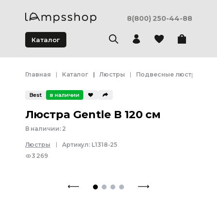
8(800) 250-44-88
Каталог
Главная
Каталог
Люстры
Подвесные люстры
Л
Best
в наличии
Люстра Gentle В 120 см
В наличии:
2
Люстры
Артикул:
L1318-25
3 269