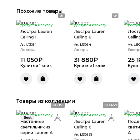
Похожие товары
доступен к заказу
доступен к заказу
доступ
Люстра Lauren
Люстра Lauren
Люстр
Сeiling 1
Сeiling 8
Сeilin
Art:
L1309-1
Art:
L1309-4
Art:
L130
Люстры
Люстры
Люстр
11 050
₽
31 880
₽
25 
Купить в 1 клик
Купить в 1 клик
Купит
Товары из коллекции
1951
3457
доступен к заказу
доступен к заказу
доступ
Best
Настенный
Люстра Lauren
Подв
светильник из
Сeiling 6
свети
серии Lauren A
А
Art:
L1309-31
Люстры