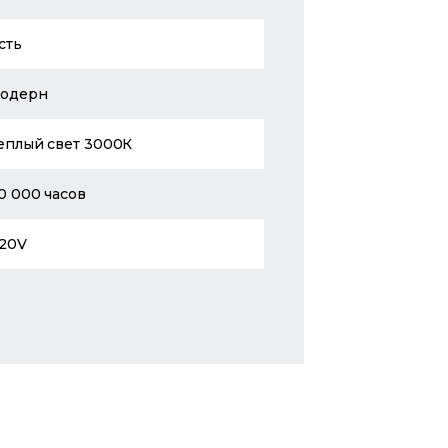
сть
одерн
еплый свет 3000К
0 000 часов
20V