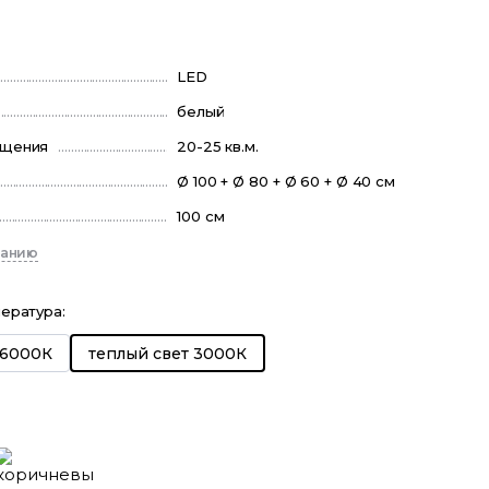
₽
LED
белый
ещения
20-25 кв.м.
Ø 100 + Ø 80 + Ø 60 + Ø 40 см
100 см
санию
пература
:
 6000К
теплый свет 3000К