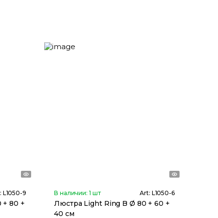
:
L1050-9
В наличии:
1
шт
Art:
L1050-6
 + 80 +
Люстра Light Ring B Ø 80 + 60 +
40 см