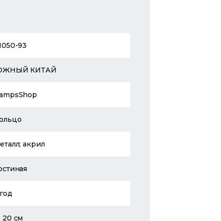
1050-93
ЮЖНЫЙ КИТАЙ
ampsShop
ольцо
еталл; акрил
остиная
 год
 20 см