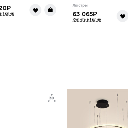
Люстры
20
₽
63 065
₽
в 1 клик
Купить в 1 клик