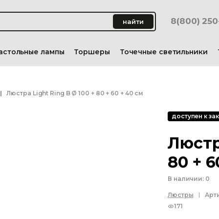
8(800) 25
найти
астольные лампы
Торшеры
Точечные светильники
Люстра Light Ring B Ø 100 + 80 + 60 + 40 см
доступен к зак
Люстра
80 + 6
В наличии:
0
Люстры
Арт
171