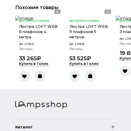
Похожие товары
доступен к заказу
доступен к заказу
доступ
Люстра LOFT WEB
Люстра LOFT WEB
Люст
6 плафонов 4
9 плафонов 5
3 пла
метра
метров
Art:
L111
Люстр
Art:
L1115-5
Art:
L1115-8
Люстры
Люстры
19 
33 265
₽
53 525
₽
Купит
Купить в 1 клик
Купить в 1 клик
Каталог