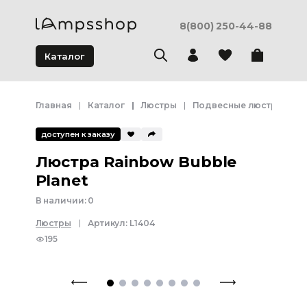
8(800) 250-44-88
Каталог
Главная
Каталог
Люстры
Подвесные люстры
Л
доступен к заказу
Люстра Rainbow Bubble
Planet
В наличии:
0
Люстры
Артикул:
L1404
195