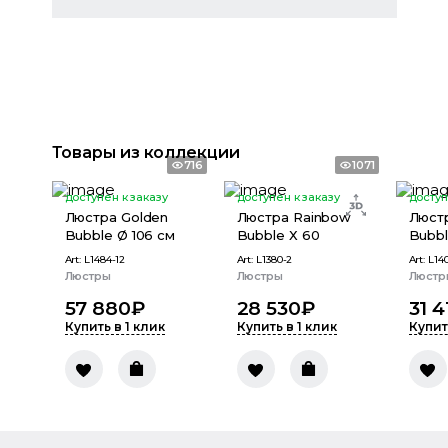
Товары из коллекции
716
1071
доступен к заказу
доступен к заказу
доступ
Люстра Golden
Люстра Rainbow
Люст
Bubble Ø 106 см
Bubble Х 60
Bubbl
Art:
L1484-12
Art:
L1380-2
Art:
L14
Люстры
Люстры
Люстр
57 880
₽
28 530
₽
31 4
Купить в 1 клик
Купить в 1 клик
Купит