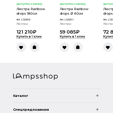
доступен к заказу
доступен к заказу
доступ
Люстра Rainbow
Люстра Rainbow
Люст
drops 180см
drops Ø 60см
drops
Art:
L1200-6
Art:
L1200-1
Art:
L12
Люстры
Люстры
Люстр
121 210
₽
59 085
₽
72 
Купить в 1 клик
Купить в 1 клик
Купит
Каталог
Спецпредложения