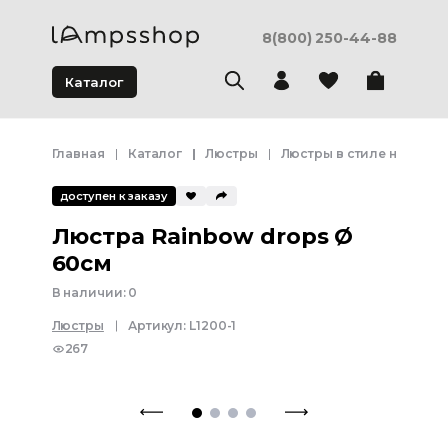
8(800) 250-44-88
Каталог
Главная
Каталог
Люстры
Люстры в стиле неоклас
доступен к заказу
Люстра Rainbow drops Ø
60см
В наличии:
0
Люстры
Артикул:
L1200-1
267