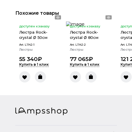
Похожие товары
доступен к заказу
доступен к заказу
доступ
Люстра Rock-
Люстра Rock-
Люст
crystal Ø 50см
crystal Ø 80см
crysta
Art:
L1142-1
Art:
L1142-2
Art:
L114
Люстры
Люстры
Люстр
55 340
₽
77 065
₽
121
Купить в 1 клик
Купить в 1 клик
Купит