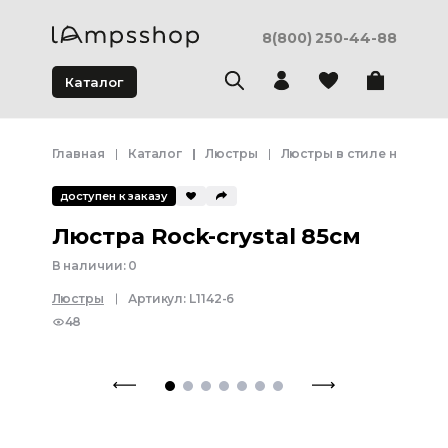
8(800) 250-44-88
Каталог
Главная
Каталог
Люстры
Люстры в стиле неоклас
доступен к заказу
Люстра Rock-crystal 85см
В наличии:
0
Люстры
Артикул:
L1142-6
48