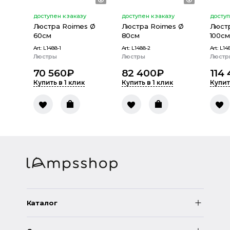
доступен к заказу
доступен к заказу
доступ
Люстра Roimes Ø
Люстра Roimes Ø
Люст
60см
80см
100см
Art:
L1488-1
Art:
L1488-2
Art:
L14
Люстры
Люстры
Люстр
70 560
₽
82 400
₽
114 
Купить в 1 клик
Купить в 1 клик
Купит
Каталог