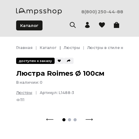
8(800) 250-44-88
Каталог
Главная
Каталог
Люстры
Люстры в стиле неоклас
доступен к заказу
Люстра Roimes Ø 100см
В наличии:
0
Люстры
Артикул:
L1488-3
111