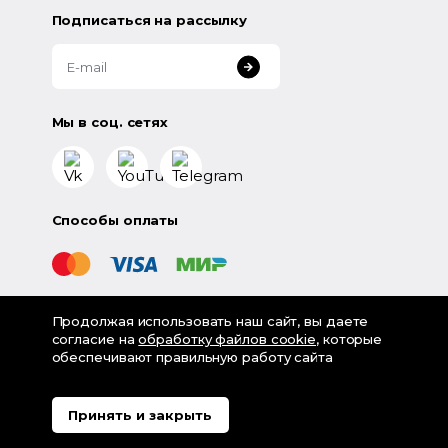
Подписаться на рассылку
Мы в соц. сетях
Способы оплаты
Продолжая использовать наш сайт, вы даете
©
2026
«LampsShop» - интернет-магазин люстр и
согласие на
обработку файлов cookie
, которые
светильников
обеспечивают правильную работу сайта
Разработка - Digital-агентство House
Политика обработки персональных данных
Принять и закрыть