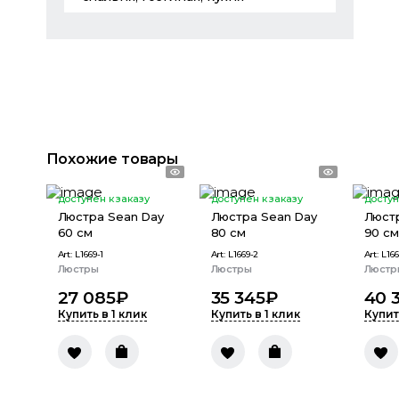
Похожие товары
доступен к заказу
доступен к заказу
доступ
Люстра Sean Day
Люстра Sean Day
Люст
60 см
80 см
90 см
Art:
L1669-1
Art:
L1669-2
Art:
L166
Люстры
Люстры
Люстр
27 085
₽
35 345
₽
40 
Купить в 1 клик
Купить в 1 клик
Купит