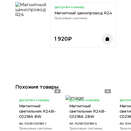
доступен к заказу
Магнитный шинопровод R24
Трековые системы
1 920
₽
Похожие товары
доступен к заказу
доступен к заказу
доступ
Магнитный
Магнитный
Магн
светильник R24B-
светильник R24B-
свет
C0218A 8W
C0218A 28W
C021
Art:
R24B-C0218A-1
Art:
R24B-C0218A-6
Art:
R24
Трековые системы
Трековые системы
Треко