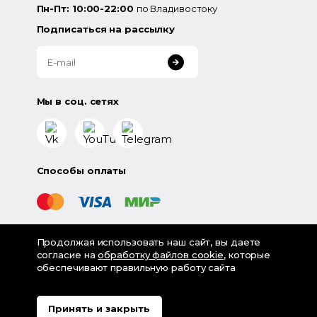
Пн-Пт: 10:00-22:00
по Владивостоку
Подписаться на рассылку
Мы в соц. сетях
Способы оплаты
Продолжая использовать наш сайт, вы даете
©
2026
«LampsShop» - интернет-магазин люстр и
согласие на
обработку файлов cookie
, которые
светильников
обеспечивают правильную работу сайта
Разработка - Digital-агентство House
Политика обработки персональных данных
Принять и закрыть