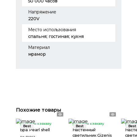
50 000 часов
Напряжение
220V
Место использования
спальня; гостиная; кухня
Материал
мрамор
Похожие товары
доступен к заказу
доступен к заказу
доступ
Best
Best
Best
Бра Pearl shell
Настенный
Наст
светильник Gizenis
свети