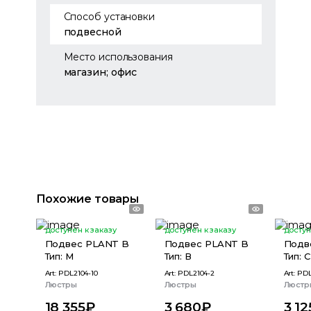
Способ установки
подвесной
Место использования
магазин; офис
Похожие товары
доступен к заказу
доступен к заказу
доступ
Подвес PLANT B
Подвес PLANT B
Подв
Тип: M
Тип: В
Тип: С
Art:
PDL2104-10
Art:
PDL2104-2
Art:
PDL
Люстры
Люстры
Люстр
18 355
₽
3 680
₽
3 12