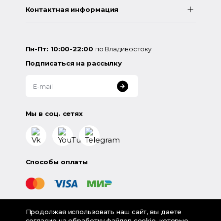
Контактная информация
Пн-Пт: 10:00-22:00
по Владивостоку
Подписаться на рассылку
Мы в соц. сетях
Способы оплаты
Продолжая использовать наш сайт, вы даете
©
2026
«LampsShop» - интернет-магазин люстр и
согласие на
обработку файлов cookie
, которые