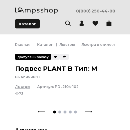
8(800) 250-44-88
Каталог
Главная
Каталог
Люстры
Люстра в стиле лофт
доступен к заказу
Подвес PLANT B Тип: M
В наличии:
0
Люстры
Артикул:
PDL2104-102
73
В интерьере