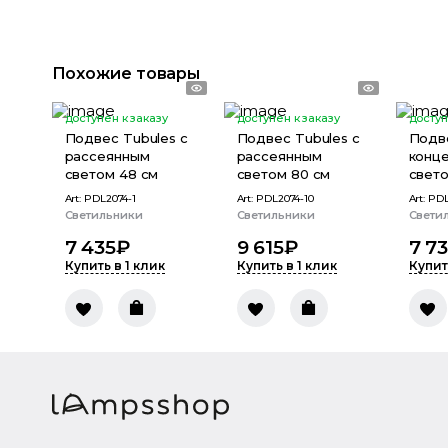
Похожие товары
доступен к заказу
доступен к заказу
доступ
Подвес Tubules с
Подвес Tubules с
Подве
рассеянным
рассеянным
конц
светом 48 см
светом 80 см
свето
Art:
PDL2074-1
Art:
PDL2074-10
Art:
PDL
Светильники
Светильники
Свети
7 435
₽
9 615
₽
7 7
Купить в 1 клик
Купить в 1 клик
Купит