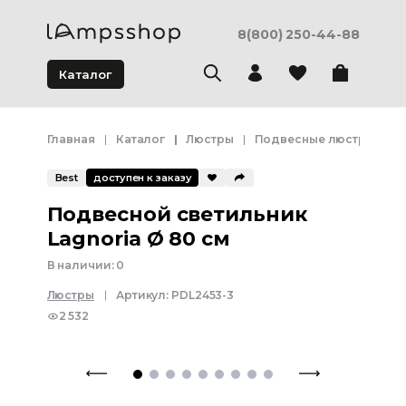
8(800) 250-44-88
Каталог
Главная
Каталог
Люстры
Подвесные люстры
П
Best
доступен к заказу
Подвесной светильник
Lagnoria Ø 80 см
В наличии:
0
Люстры
Артикул:
PDL2453-3
2 532