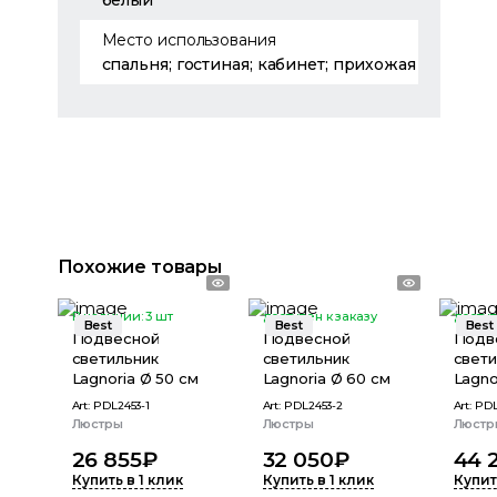
белый
Место использования
спальня; гостиная; кабинет; прихожая
Похожие товары
В наличии:
3
шт
доступен к заказу
доступ
Best
Best
Best
Подвесной
Подвесной
Подв
светильник
светильник
свети
Lagnoria Ø 50 см
Lagnoria Ø 60 см
Lagno
Art:
PDL2453-1
Art:
PDL2453-2
Art:
PDL
Люстры
Люстры
Люстр
26 855
₽
32 050
₽
44 
Купить в 1 клик
Купить в 1 клик
Купит