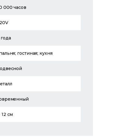
0 000 часов
20V
 года
пальня; гостиная; кухня
одвесной
еталл
овременный
 12 см