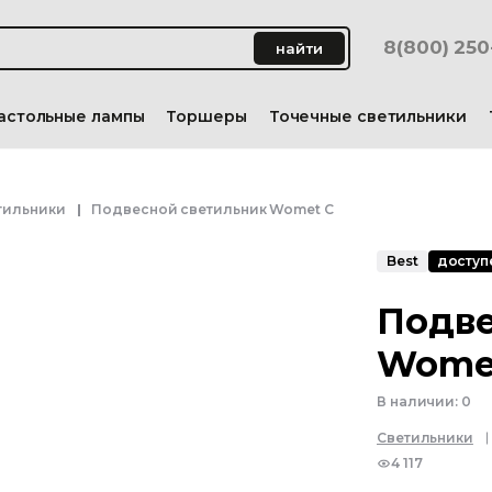
8(800) 25
найти
астольные лампы
Торшеры
Точечные светильники
тильники
Подвесной светильник Womet C
Best
доступе
Подве
Wome
В наличии:
0
Светильники
4 117