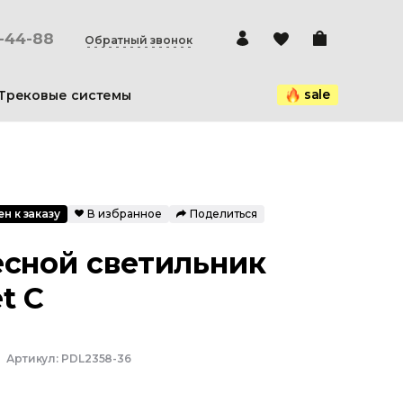
0-44-88
Обратный звонок
sale
Трековые системы
н к заказу
В избранное
Поделиться
сной светильник
t C
Артикул:
PDL2358-36