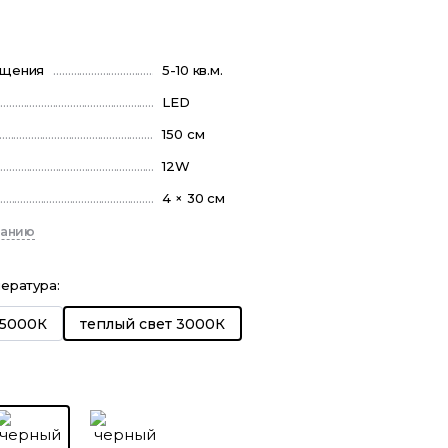
ещения
5-10 кв.м.
LED
150 см
12W
4 × 30 см
санию
пература
:
 5000К
теплый свет 3000К