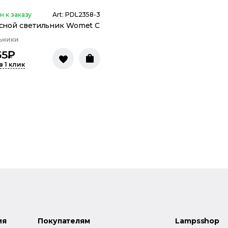
н к заказу
Art:
PDL2358-3
сной светильник Womet C
ьники
55
₽
в 1 клик
ия
Покупателям
Lampsshop