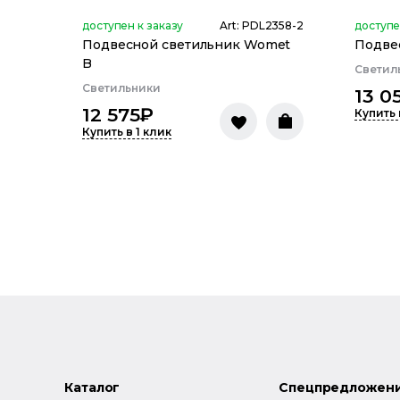
доступен к заказу
Art:
PDL2358-2
доступе
Подвесной светильник Womet
Подве
B
Светил
Светильники
13 0
12 575
₽
Купить 
Купить в 1 клик
Каталог
Спецпредложен