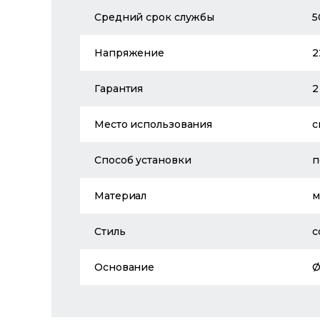
Средний срок службы
5
Напряжение
2
Гарантия
2
Место использования
с
Способ установки
п
Материал
м
Стиль
с
Основание
Ø