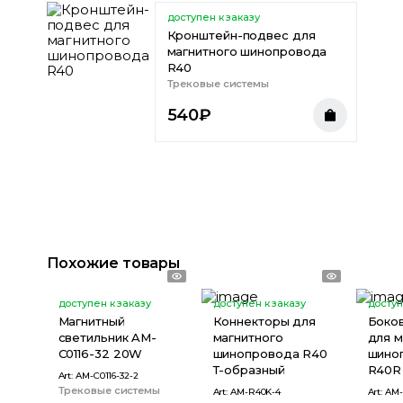
доступен к заказу
д R40
Кронштейн-подвес для
магнитного шинопровода
R40
Трековые системы
540
₽
Похожие товары
доступен к заказу
доступен к заказу
доступ
Магнитный
Коннекторы для
Боко
светильник AM-
магнитного
для м
C0116-32 20W
шинопровода R40
шино
Т-образный
R40R
Art:
AM-C0116-32-2
Трековые системы
Art:
AM-R40K-4
Art:
AM