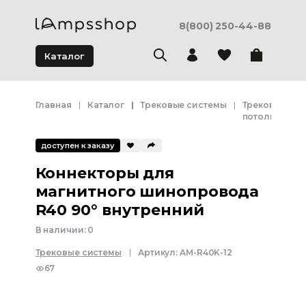
8(800) 250-44-88
Каталог
Главная
Каталог
Трековые системы
Трековая сис
потолка
доступен к заказу
Коннекторы для
магнитного шинопровода
R40 90° внутренний
В наличии:
0
Трековые системы
Артикул:
AM-R40K-12
67