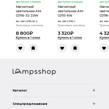
доступен к заказу
доступен к заказу
доступ
Магнитный
Магнитный
Магн
светильник AM-
светильник AM-
свети
C0116-32 20W
C0115 6W
C0118
Art:
AM-C0116-32-2
Art:
AM-C0115-1
Art:
AM-
Трековые системы
Трековые системы
Треко
8 800
₽
3 320
₽
4 3
Купить в 1 клик
Купить в 1 клик
Купит
Каталог
Спецпредложения