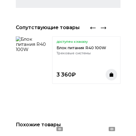
Сопутствующие товары
доступен к заказу
д R40
Блок питания R40 100W
Трековые системы
3 360
₽
Похожие товары