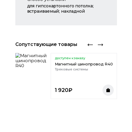
для гипсокартонного потолка;
встраиваемый; накладной
Сопутствующие товары
доступен к заказу
Магнитный шинопровод R40
да
Трековые системы
1 920
₽