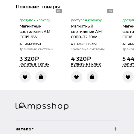
Похожие товары
доступен к заказу
доступен к заказу
доступ
Магнитный
Магнитный
Магн
светильник AM-
светильник AM-
свети
C0115 6W
C0118-32 10W
C0116
Art:
AM-C0115-1
Art:
AM-C0118-32-1
Art:
AM-
Трековые системы
Трековые системы
Треко
3 320
₽
4 320
₽
5 4
Купить в 1 клик
Купить в 1 клик
Купит
Каталог