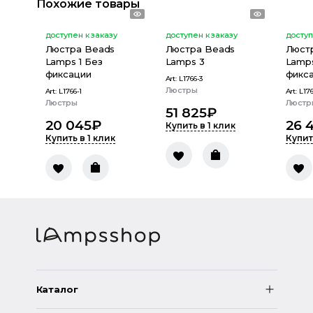
Похожие товары
доступен к заказу
доступен к заказу
доступ
Люстра Beads
Люстра Beads
Люст
Lamps 1 Без
Lamps 3
Lamps
фиксации
фикс
Art:
L1766-3
Люстры
Art:
L1766-1
Art:
L17
Люстры
Люстр
51 825
₽
20 045
₽
26 
Купить в 1 клик
Купить в 1 клик
Купит
Каталог