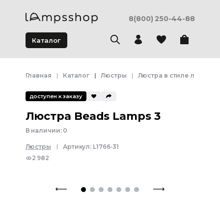
8(800) 250-44-88
Каталог
Главная
Каталог
Люстры
Люстра в стиле лофт
доступен к заказу
Люстра Beads Lamps 3
В наличии:
0
Люстры
Артикул:
L1766-31
2 982