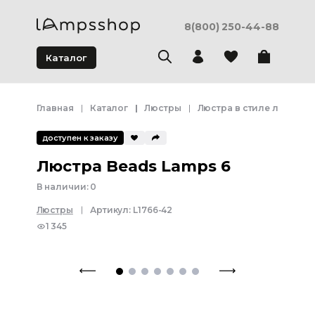
8(800) 250-44-88
Каталог
Главная
Каталог
Люстры
Люстра в стиле лофт
доступен к заказу
Люстра Beads Lamps 6
В наличии:
0
Люстры
Артикул:
L1766-42
1 345