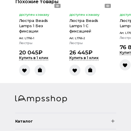
Похожие товары
доступен к заказу
доступен к заказу
доступ
Люстра Beads
Люстра Beads
Люст
Lamps 1 Без
Lamps 1 С
Lamp
фиксации
фиксацией
Art:
L17
Люстр
Art:
L1766-1
Art:
L1766-2
Люстры
Люстры
76 
20 045
₽
26 445
₽
Купит
Купить в 1 клик
Купить в 1 клик
Каталог