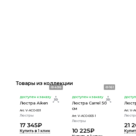
Товары из коллекции
496
161
доступен к заказу
доступен к заказу
доступ
Люстра Aiken
Люстра Carrel 50
Люст
см
Art:
V-ACO-001
Art:
V-A
Люстры
Люстр
Art:
V-ACO-003-1
Люстры
17 345
₽
21 
10 225
₽
Купить в 1 клик
Купит