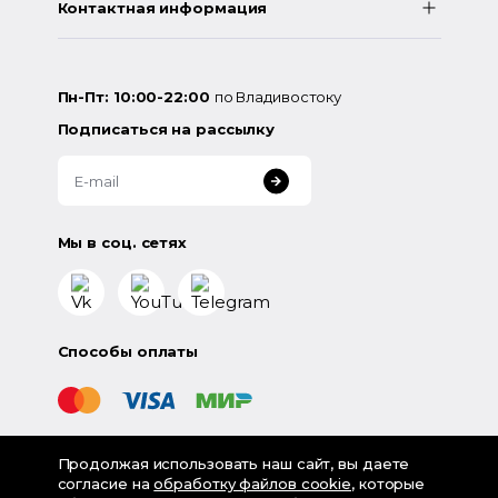
Контактная информация
Пн-Пт: 10:00-22:00
по Владивостоку
Подписаться на рассылку
Мы в соц. сетях
Способы оплаты
Продолжая использовать наш сайт, вы даете
©
2026
«LampsShop» - интернет-магазин люстр и
согласие на
обработку файлов cookie
, которые
светильников