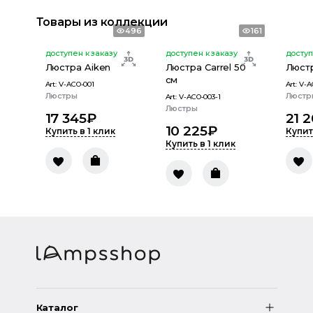
Товары из коллекции
496
161
доступен к заказу
доступен к заказу
доступ
Люстра Aiken
Люстра Carrel 50
Люст
см
Art:
V-ACO-001
Art:
V-A
Люстры
Люстр
Art:
V-ACO-003-1
Люстры
17 345
₽
21 
10 225
₽
Купить в 1 клик
Купит
Купить в 1 клик
Каталог