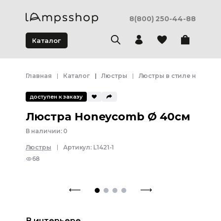
8(800) 250-44-88
Каталог
Главная
Каталог
Люстры
Люстры в стиле неоклас
доступен к заказу
Люстра Honeycomb Ø 40см
В наличии:
0
Люстры
Артикул:
L1421-1
68
В интерьере