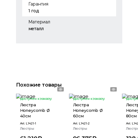
Гарантия
1 год
Материал
металл
Похожие товары
доступен к заказу
доступен к заказу
доступ
Люстра
Люстра
Люст
Honeycomb Ø
Honeycomb Ø
Hone
40см
60см
80см
Art:
L1421-1
Art:
L1421-2
Art:
L142
Люстры
Люстры
Люстр