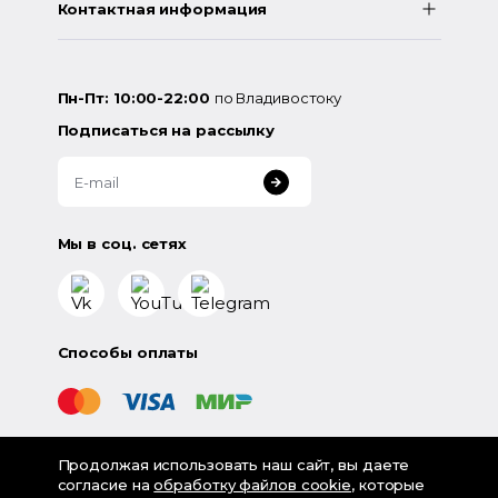
Контактная информация
Пн-Пт: 10:00-22:00
по Владивостоку
Подписаться на рассылку
Мы в соц. сетях
Способы оплаты
Продолжая использовать наш сайт, вы даете
©
2026
«LampsShop» - интернет-магазин люстр и
согласие на
обработку файлов cookie
, которые
светильников