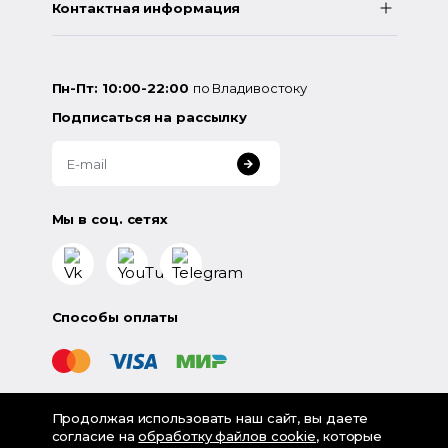
Контактная информация
Пн-Пт: 10:00-22:00
по Владивостоку
Подписаться на рассылку
Мы в соц. сетях
Способы оплаты
Продолжая использовать наш сайт, вы даете
©
2026
«LampsShop» - интернет-магазин люстр и
согласие на
обработку файлов cookie
, которые
светильников