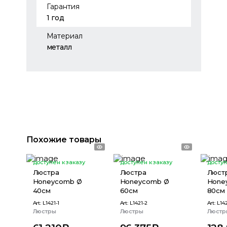
Гарантия
1 год
Материал
металл
Похожие товары
доступен к заказу
доступен к заказу
доступ
Люстра
Люстра
Люст
Honeycomb Ø
Honeycomb Ø
Hone
40см
60см
80см
Art:
L1421-1
Art:
L1421-2
Art:
L142
Люстры
Люстры
Люстр