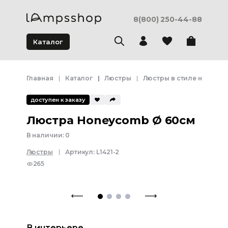
8(800) 250-44-88
Каталог
Главная
Каталог
Люстры
Люстры в стиле неоклас
доступен к заказу
Люстра Honeycomb Ø 60см
В наличии:
0
Люстры
Артикул:
L1421-2
265
В интерьере