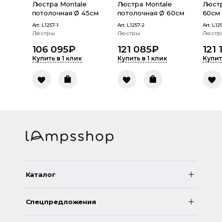
Люстра Montale
Люстра Montale
Люстр
потолочная Ø 45см
потолочная Ø 60см
60см
Art:
L1257-1
Art:
L1257-2
Art:
L12
Люстры
Люстры
Люстр
106 095
₽
121 085
₽
121 
Купить в 1 клик
Купить в 1 клик
Купит
Каталог
Спецпредложения