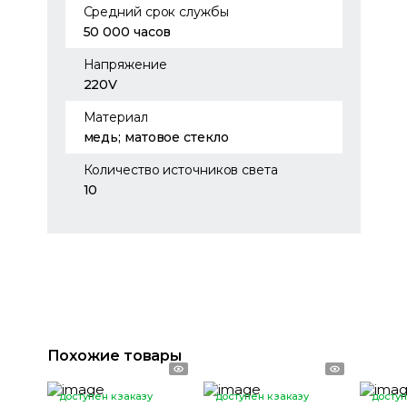
Средний срок службы
50 000 часов
Напряжение
220V
Материал
медь; матовое стекло
Количество источников света
10
Похожие товары
доступен к заказу
доступен к заказу
доступ