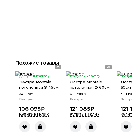
Похожие товары
доступен к заказу
доступен к заказу
доступ
Люстра Montale
Люстра Montale
Люстр
потолочная Ø 45см
потолочная Ø 60см
60см
Art:
L1257-1
Art:
L1257-2
Art:
L12
Люстры
Люстры
Люстр
106 095
₽
121 085
₽
121 
Купить в 1 клик
Купить в 1 клик
Купит