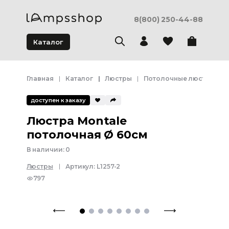
8(800) 250-44-88
Каталог
Главная
Каталог
Люстры
Потолочные люстры
доступен к заказу
Люстра Montale
потолочная Ø 60см
В наличии:
0
Люстры
Артикул:
L1257-2
797