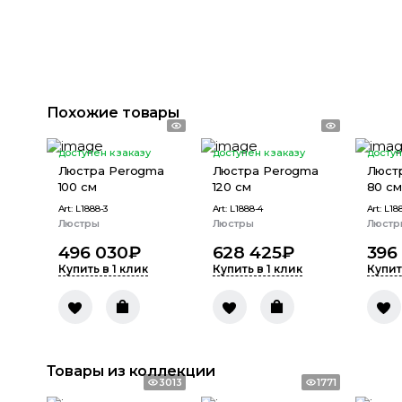
Похожие товары
доступен к заказу
доступен к заказу
доступ
Люстра Perogma
Люстра Perogma
Люст
100 см
120 см
80 см
Art:
L1888-3
Art:
L1888-4
Art:
L18
Люстры
Люстры
Люстр
496 030
₽
628 425
₽
396
Купить в 1 клик
Купить в 1 клик
Купит
Товары из коллекции
3013
1771