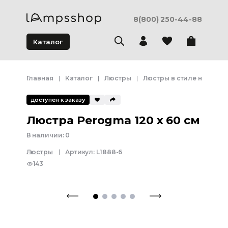
8(800) 250-44-88
Каталог
Главная
Каталог
Люстры
Люстры в стиле неоклас
доступен к заказу
Люстра Perogma 120 x 60 см
В наличии:
0
Люстры
Артикул:
L1888-6
143